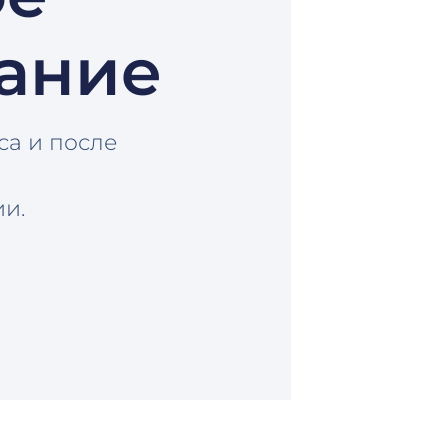
ание
са и после
и.