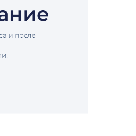
ание
са и после
и.