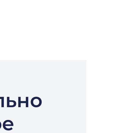
льно
ое